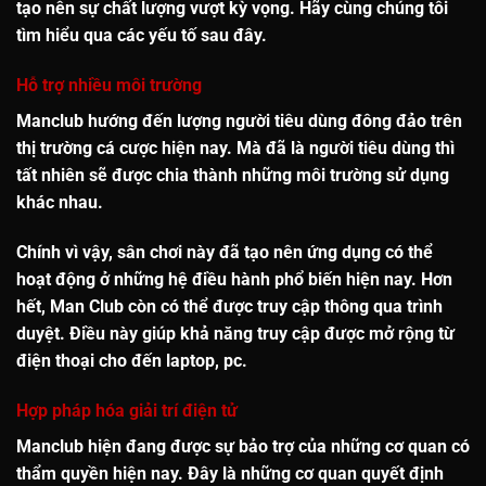
tạo nên sự chất lượng vượt kỳ vọng. Hãy cùng chúng tôi
tìm hiểu qua các yếu tố sau đây.
Hỗ trợ nhiều môi trường
Manclub
hướng đến lượng người tiêu dùng đông đảo trên
thị trường cá cược hiện nay. Mà đã là người tiêu dùng thì
tất nhiên sẽ được chia thành những môi trường sử dụng
khác nhau.
Chính vì vậy, sân chơi này đã tạo nên ứng dụng có thể
hoạt động ở những hệ điều hành phổ biến hiện nay. Hơn
hết, Man Club còn có thể được truy cập thông qua trình
duyệt. Điều này giúp khả năng truy cập được mở rộng từ
điện thoại cho đến laptop, pc.
Hợp pháp hóa giải trí điện tử
Manclub
hiện đang được sự bảo trợ của những cơ quan có
thẩm quyền hiện nay. Đây là những cơ quan quyết định