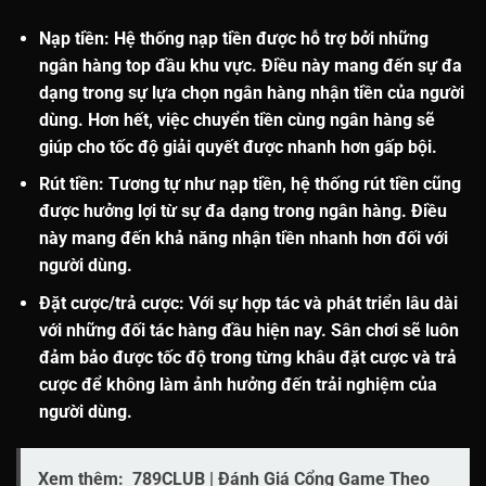
Nạp tiền: Hệ thống nạp tiền được hỗ trợ bởi những
ngân hàng top đầu khu vực. Điều này mang đến sự đa
dạng trong sự lựa chọn ngân hàng nhận tiền của người
dùng. Hơn hết, việc chuyển tiền cùng ngân hàng sẽ
giúp cho tốc độ giải quyết được nhanh hơn gấp bội.
Rút tiền: Tương tự như nạp tiền, hệ thống rút tiền cũng
được hưởng lợi từ sự đa dạng trong ngân hàng. Điều
này mang đến khả năng nhận tiền nhanh hơn đối với
người dùng.
Đặt cược/trả cược: Với sự hợp tác và phát triển lâu dài
với những đối tác hàng đầu hiện nay. Sân chơi sẽ luôn
đảm bảo được tốc độ trong từng khâu đặt cược và trả
cược để không làm ảnh hưởng đến trải nghiệm của
người dùng.
Xem thêm:
789CLUB | Đánh Giá Cổng Game Theo