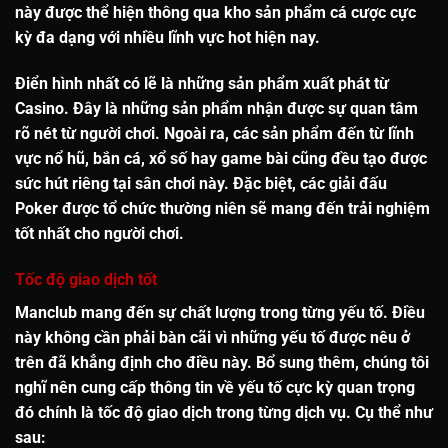
này được thể hiện thông qua kho sản phẩm cá cược cực
kỳ đa dạng với nhiều lĩnh vực hot hiện nay.
Điển hình nhất có lẽ là những sản phẩm xuất phát từ
Casino. Đây là những sản phẩm nhận được sự quan tâm
rõ nét từ người chơi. Ngoài ra, các sản phẩm đến từ lĩnh
vực nổ hũ, bắn cá, xổ số hay game bài cũng đều tạo được
sức hút riêng tại sân chơi này. Đặc biệt, các giải đấu
Poker được tổ chức thường niên sẽ mang đến trải nghiệm
tốt nhất cho người chơi.
Tốc độ giao dịch tốt
Manclub
mang đến sự chất lượng trong từng yếu tố. Điều
này không cần phải bàn cãi vì những yếu tố được nêu ở
trên đã khẳng định cho điều này. Bổ sung thêm, chúng tôi
nghĩ nên cung cấp thông tin về yếu tố cực kỳ quan trọng
đó chính là tốc độ giao dịch trong từng dịch vụ. Cụ thể như
sau: