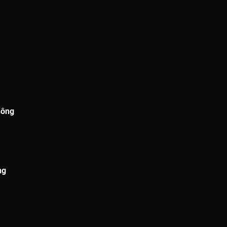
hông
ng