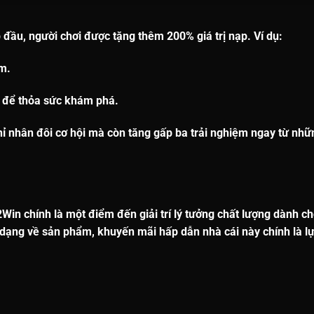
 đầu, người chơi được tặng thêm 200% giá trị nạp. Ví dụ:
m.
ản để thỏa sức khám phá.
hỉ nhân đôi cơ hội mà còn tăng gấp ba trải nghiệm ngay từ nhữ
2Win
chính là một điểm đến giải trí lý tưởng chất lượng dành c
dạng về sản phẩm, khuyến mãi hấp dẫn nhà cái này chính là l