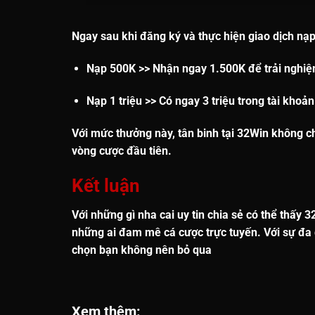
Ngay sau khi đăng ký và thực hiện giao dịch nạp
Nạp 500K >> Nhận ngay 1.500K để trải nghiệ
Nạp 1 triệu >> Có ngay 3 triệu trong tài kho
Với mức thưởng này, tân binh tại 32Win không c
vòng cược đầu tiên.
Kết luận
Với những gì
nha cai uy tin
chia sẻ có thể thấy
3
những ai đam mê cá cược trực tuyến. Với sự đa 
chọn bạn không nên bỏ qua
Xem thêm: