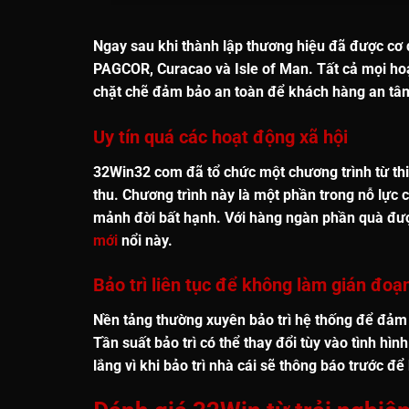
Ngay sau khi thành lập thương hiệu đã được cơ
PAGCOR, Curacao và Isle of Man. Tất cả mọi ho
chặt chẽ đảm bảo an toàn để khách hàng an tâm
Uy tín quá các hoạt động xã hội
32Win32 com
đã tổ chức một chương trình từ t
thu. Chương trình này là một phần trong nỗ lực 
mảnh đời bất hạnh. Với hàng ngàn phần quà được
mới
nổi này.
Bảo trì liên tục để không làm gián đoạ
Nền tảng thường xuyên bảo trì hệ thống để đảm
Tần suất bảo trì có thể thay đổi tùy vào tình hì
lắng vì khi bảo trì nhà cái sẽ thông báo trước đ