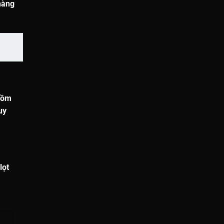
hàng
 gồm
uy
lọt