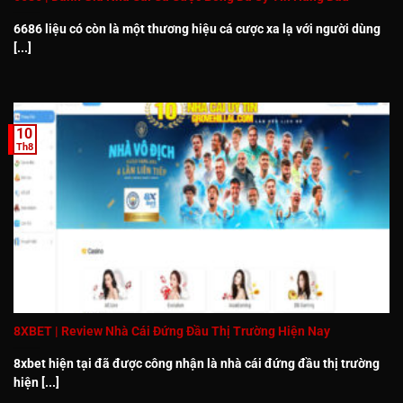
6686 liệu có còn là một thương hiệu cá cược xa lạ với người dùng
[...]
10
Th8
8XBET | Review Nhà Cái Đứng Đầu Thị Trường Hiện Nay
8xbet hiện tại đã được công nhận là nhà cái đứng đầu thị trường
hiện [...]