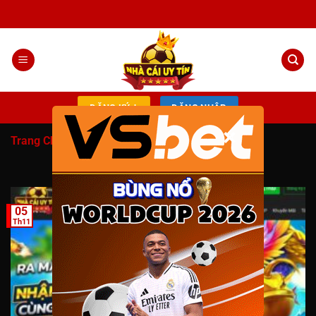
Chuyển
đến
nội
dung
ĐĂNG KÝ +
ĐĂNG NHẬP
×
Trang Chủ
/
Nhà Cái Thể Thao
05
Th11