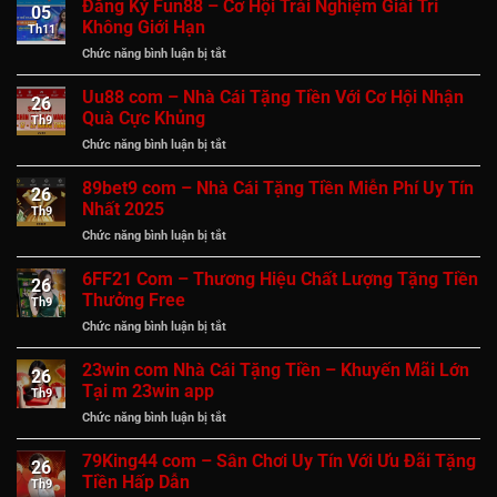
Khuyến
Đăng Ký Fun88 – Cơ Hội Trải Nghiệm Giải Trí
–
05
Mãi
Cái
Không Giới Hạn
Th11
Fun88
Nhìn
Chức năng bình luận bị tắt
ở
–
Khách
Đăng
Quà
Quan
Ký
Uu88 com – Nhà Cái Tặng Tiền Với Cơ Hội Nhận
Tặng
Nhất
26
Fun88
Hấp
Quà Cực Khủng
Th9
–
Dẫn
Chức năng bình luận bị tắt
ở
Cơ
Cho
Uu88
Hội
Người
com
89bet9 com – Nhà Cái Tặng Tiền Miễn Phí Uy Tín
Trải
Chơi
26
–
Nghiệm
Nhất 2025
Th9
Nhà
Giải
Chức năng bình luận bị tắt
ở
Cái
Trí
89bet9
Tặng
Không
com
6FF21 Com – Thương Hiệu Chất Lượng Tặng Tiền
Tiền
Giới
26
–
Với
Thưởng Free
Hạn
Th9
Nhà
Cơ
Chức năng bình luận bị tắt
ở
Cái
Hội
6FF21
Tặng
Nhận
Com
23win com Nhà Cái Tặng Tiền – Khuyến Mãi Lớn
Tiền
Quà
26
–
Miễn
Tại m 23win app
Cực
Th9
Thương
Phí
Khủng
Chức năng bình luận bị tắt
ở
Hiệu
Uy
23win
Chất
Tín
com
79King44 com – Sân Chơi Uy Tín Với Ưu Đãi Tặng
Lượng
Nhất
26
Nhà
Tặng
Tiền Hấp Dẫn
2025
Th9
Cái
Tiền