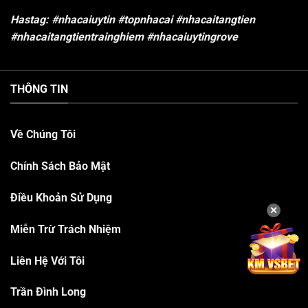
Hastag: #nhacaiuytin #topnhacai #nhacaitangtien
#nhacaitangtientrainghiem #nhacaiuytingrove
THÔNG TIN
Về Chúng Tôi
Chính Sách Bảo Mật
Điều Khoản Sử Dụng
✕
Miễn Trừ Trách Nhiệm
Liên Hệ Với Tôi
Trần Đình Long