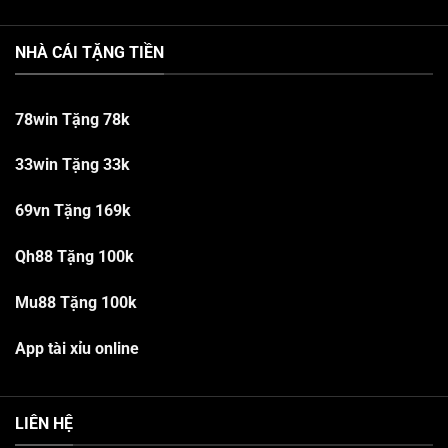
NHÀ CÁI TẶNG TIỀN
78win Tặng 78k
33win Tặng 33k
69vn Tặng 169k
Qh88 Tặng 100k
Mu88 Tặng 100k
App tài xỉu online
LIÊN HỆ