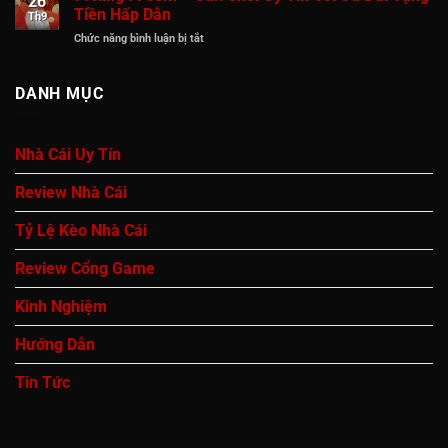
26
Nhà
Tặng
Tiền Hấp Dẫn
2025
Th9
Cái
Tiền
Chức năng bình luận bị tắt
ở
Tặng
Thưởng
79King44
Tiền
Free
com
–
–
DANH MỤC
Khuyến
Sân
Mãi
Chơi
Lớn
Uy
Tại
Nhà Cái Uy Tín
Tín
m
Với
23win
Review Nhà Cái
Ưu
app
Đãi
Tặng
Tỷ Lệ Kèo Nhà Cái
Tiền
Hấp
Review Cổng Game
Dẫn
Kinh Nghiệm
Hướng Dẫn
Tin Tức