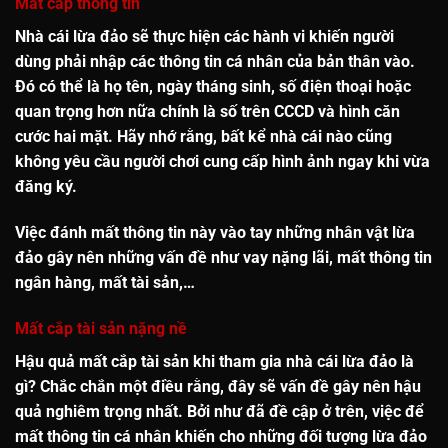
Mất cắp thông tin
Nhà cái lừa đảo sẽ thực hiện các hành vi khiến người
dùng phải nhập các thông tin cá nhân của bản thân vào.
Đó có thể là họ tên, ngày tháng sinh, số điện thoại hoặc
quan trọng hơn nữa chính là số trên CCCD và hình căn
cước hai mặt. Hãy nhớ rằng, bất kể nhà cái nào cũng
không yêu cầu người chơi cung cấp hình ảnh ngay khi vừa
đăng ký.
Việc đánh mất thông tin này vào tay những nhân vật lừa
đảo gây nên những vấn đề như vay nặng lãi, mất thông tin
ngân hàng, mất tài sản,…
Mất cắp tài sản nặng nề
Hậu quả mất cắp tài sản khi tham gia
nhà cái lừa đảo là
gì?
Chắc chắn một điều rằng, đây sẽ vấn đề gây nên hậu
quả nghiêm trọng nhất. Bởi như đã đề cập ở trên, việc để
mất thông tin cá nhân khiến cho những đối tượng lừa đảo