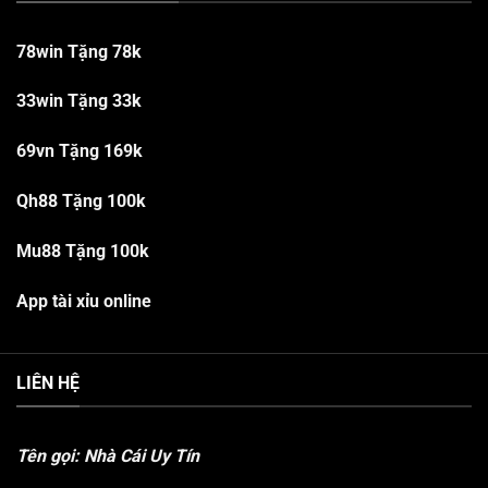
78win Tặng 78k
33win Tặng 33k
69vn Tặng 169k
Qh88 Tặng 100k
Mu88 Tặng 100k
App tài xỉu online
LIÊN HỆ
Tên gọi: Nhà Cái Uy Tín