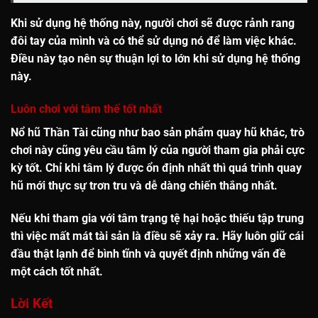
Khi sử dụng hệ thống này, người chơi sẽ được rảnh rang
đôi tay của mình và có thể sử dụng nó để làm việc khác.
Điều này tạo nên sự thuận lợi to lớn khi sử dụng hệ thống
này.
Luôn chơi với tâm thế tốt nhất
Nổ hũ Thần Tài
cũng như bao sản phẩm quay hũ khác, trò
chơi này cũng yêu cầu tâm lý của người tham gia phải cực
kỳ tốt. Chỉ khi tâm lý được ổn định nhất thì quá trình quay
hũ mới thực sự trơn tru và dễ dàng chiến thắng nhất.
Nếu khi tham gia với tâm trạng tệ hại hoặc thiếu tập trung
thì việc mất mát tài sản là điều sẽ xảy ra. Hãy luôn giữ cái
đầu thật lạnh để bình tĩnh và quyết định những vấn đề
một cách tốt nhất.
Lời Kết