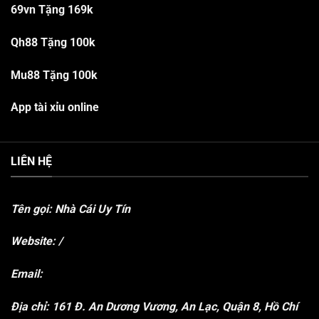
69vn Tặng 169k
Qh88 Tặng 100k
Mu88 Tặng 100k
App tài xỉu online
LIÊN HỆ
Tên gọi: Nhà Cái Uy Tín
Website:
/
Email:
Địa chỉ: 161 Đ. An Dương Vương, An Lạc, Quận 8, Hồ Chí