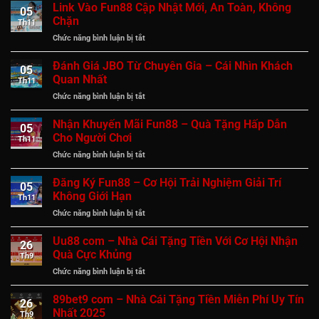
vào
Link Vào Fun88 Cập Nhật Mới, An Toàn, Không
05
JBO
Chặn
Th11
Cập
Chức năng bình luận bị tắt
ở
Nhật
Link
Mới
Vào
Nhất
Đánh Giá JBO Từ Chuyên Gia – Cái Nhìn Khách
05
Fun88
Cho
Quan Nhất
Th11
Cập
Tân
Chức năng bình luận bị tắt
ở
Nhật
Binh
Đánh
Mới,
Giá
Nhận Khuyến Mãi Fun88 – Quà Tặng Hấp Dẫn
An
05
JBO
Toàn,
Cho Người Chơi
Th11
Từ
Không
Chức năng bình luận bị tắt
ở
Chuyên
Chặn
Nhận
Gia
Khuyến
Đăng Ký Fun88 – Cơ Hội Trải Nghiệm Giải Trí
–
05
Mãi
Cái
Không Giới Hạn
Th11
Fun88
Nhìn
Chức năng bình luận bị tắt
ở
–
Khách
Đăng
Quà
Quan
Ký
Uu88 com – Nhà Cái Tặng Tiền Với Cơ Hội Nhận
Tặng
Nhất
26
Fun88
Hấp
Quà Cực Khủng
Th9
–
Dẫn
Chức năng bình luận bị tắt
ở
Cơ
Cho
Uu88
Hội
Người
com
89bet9 com – Nhà Cái Tặng Tiền Miễn Phí Uy Tín
Trải
Chơi
26
–
Nghiệm
Nhất 2025
Th9