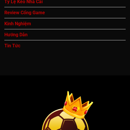
Tặng
Tỷ Lệ Kèo Nhà Cái
Tiền
Hấp
Review Cổng Game
Dẫn
Kinh Nghiệm
Hướng Dẫn
Tin Tức