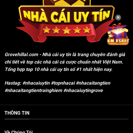
✕
Grovehillal.com
- Nhà cái uy tín là trang chuyên đánh giá
chi tiết về top các nhà cái cá cược chuẩn nhất Việt Nam.
Tổng hợp top 10 nhà cái uy tín số #1 nhất hiện nay.
Hastag: #nhacaiuytin #topnhacai #nhacaitangtien
#nhacaitangtientrainghiem #nhacaiuytingrove
THÔNG TIN
Về Chúng Tôi