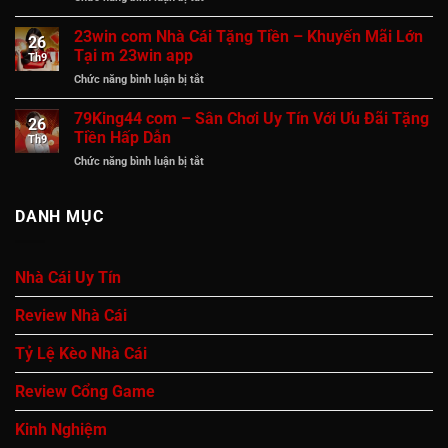
Cái
Hội
6FF21
Tặng
Nhận
Com
23win com Nhà Cái Tặng Tiền – Khuyến Mãi Lớn
Tiền
Quà
26
–
Miễn
Tại m 23win app
Cực
Th9
Thương
Phí
Khủng
Chức năng bình luận bị tắt
ở
Hiệu
Uy
23win
Chất
Tín
com
79King44 com – Sân Chơi Uy Tín Với Ưu Đãi Tặng
Lượng
Nhất
26
Nhà
Tặng
Tiền Hấp Dẫn
2025
Th9
Cái
Tiền
Chức năng bình luận bị tắt
ở
Tặng
Thưởng
79King44
Tiền
Free
com
–
–
DANH MỤC
Khuyến
Sân
Mãi
Chơi
Lớn
Uy
Tại
Nhà Cái Uy Tín
Tín
m
Với
23win
Review Nhà Cái
Ưu
app
Đãi
Tặng
Tỷ Lệ Kèo Nhà Cái
Tiền
Hấp
Review Cổng Game
Dẫn
Kinh Nghiệm