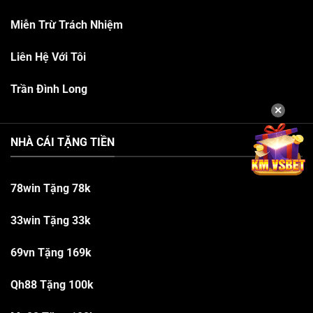
Miễn Trừ Trách Nhiệm
Liên Hệ Với Tôi
Trần Đình Long
✕
NHÀ CÁI TẶNG TIỀN
78win Tặng 78k
33win Tặng 33k
69vn Tặng 169k
Qh88 Tặng 100k