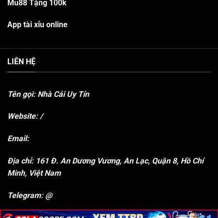
Mu88 Tặng 100k
App tài xỉu online
LIÊN HỆ
Tên gọi: Nhà Cái Uy Tín
Website:
/
Email:
Địa chỉ: 161 Đ. An Dương Vương, An Lạc, Quận 8, Hồ Chí
Minh, Việt Nam
Telegram: @