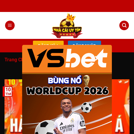
Chuyển
đến
nội
dung
ĐĂNG KÝ +
ĐĂNG NHẬP
×
Trang Chủ
/
Nhà Cái Game Bài
10
Th8