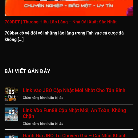
789BET | Thương Hiệu Lão Làng – Nhà Cái Xuất Sắc Nhất
789bet có vẻ đối với những lão làng trong lĩnh vực cá cược đã
không [...]
BÀI VIẾT GẦN ĐÂY
Link vào JBO Cập Nhật Mới Nhất Cho Tân Binh
05
Th11
Chức năng bình luận bị tắt
ở
Link
vào
Link Vào Fun88 Cập Nhật Mới, An Toàn, Không
05
JBO
Chặn
Th11
Cập
Chức năng bình luận bị tắt
ở
Nhật
Link
Mới
Vào
Nhất
Đánh Giá JBO Từ Chuyên Gia – Cái Nhìn Khách
05