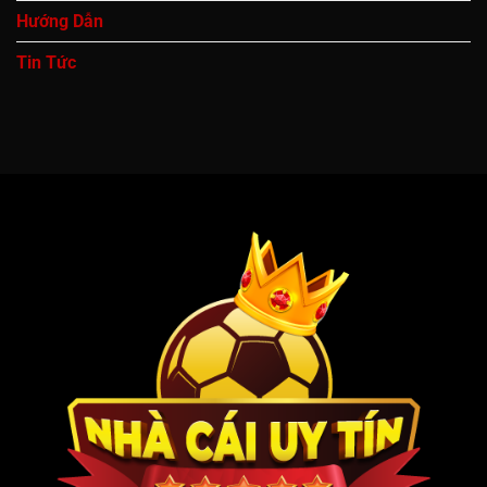
Hướng Dẫn
Tin Tức