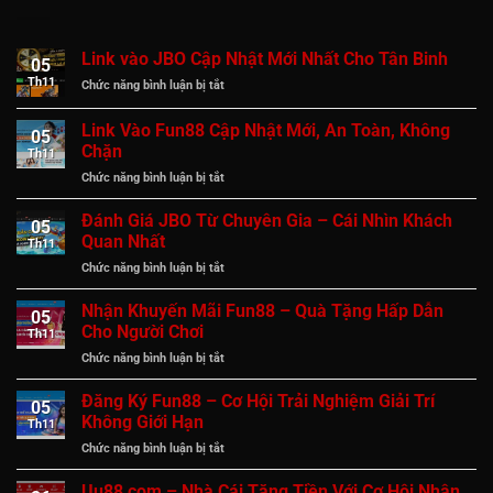
Link vào JBO Cập Nhật Mới Nhất Cho Tân Binh
05
Th11
Chức năng bình luận bị tắt
ở
Link
vào
Link Vào Fun88 Cập Nhật Mới, An Toàn, Không
05
JBO
Chặn
Th11
Cập
Chức năng bình luận bị tắt
ở
Nhật
Link
Mới
Vào
Nhất
Đánh Giá JBO Từ Chuyên Gia – Cái Nhìn Khách
05
Fun88
Cho
Quan Nhất
Th11
Cập
Tân
Chức năng bình luận bị tắt
ở
Nhật
Binh
Đánh
Mới,
Giá
Nhận Khuyến Mãi Fun88 – Quà Tặng Hấp Dẫn
An
05
JBO
Toàn,
Cho Người Chơi
Th11
Từ
Không
Chức năng bình luận bị tắt
ở
Chuyên
Chặn
Nhận
Gia
Khuyến
Đăng Ký Fun88 – Cơ Hội Trải Nghiệm Giải Trí
–
05
Mãi
Cái
Không Giới Hạn
Th11
Fun88
Nhìn
Chức năng bình luận bị tắt
ở
–
Khách
Đăng
Quà
Quan
Ký
Uu88 com – Nhà Cái Tặng Tiền Với Cơ Hội Nhận
Tặng
Nhất