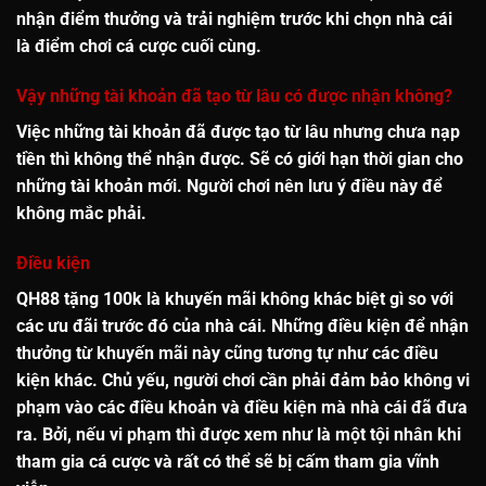
nhận điểm thưởng và trải nghiệm trước khi chọn nhà cái
là điểm chơi cá cược cuối cùng.
Vậy những tài khoản đã tạo từ lâu có được nhận không?
Việc những tài khoản đã được tạo từ lâu nhưng chưa nạp
tiền thì không thể nhận được. Sẽ có giới hạn thời gian cho
những tài khoản mới. Người chơi nên lưu ý điều này để
không mắc phải.
Điều kiện
QH88 tặng 100k
là khuyến mãi không khác biệt gì so với
các ưu đãi trước đó của nhà cái. Những điều kiện để nhận
thưởng từ khuyến mãi này cũng tương tự như các điều
kiện khác. Chủ yếu, người chơi cần phải đảm bảo không vi
phạm vào các điều khoản và điều kiện mà nhà cái đã đưa
ra. Bởi, nếu vi phạm thì được xem như là một tội nhân khi
tham gia cá cược và rất có thể sẽ bị cấm tham gia vĩnh