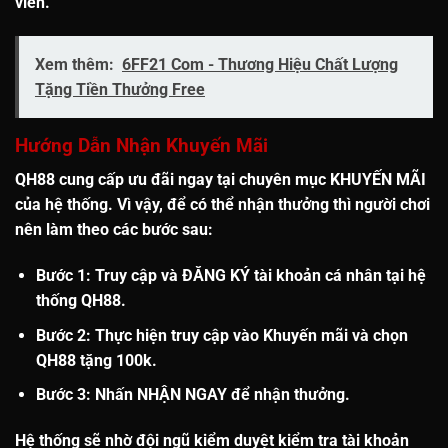
viễn.
Xem thêm:
6FF21 Com - Thương Hiệu Chất Lượng
Tặng Tiền Thưởng Free
Hướng Dẫn Nhận Khuyến Mãi
QH88 cung cấp ưu đãi ngay tại chuyên mục KHUYẾN MÃI
của hệ thống. Vì vậy, để có thể nhận thưởng thì người chơi
nên làm theo các bước sau:
Bước 1: Truy cập và ĐĂNG KÝ tài khoản cá nhân tại hệ
thống QH88.
Bước 2: Thực hiện truy cập vào Khuyến mãi và chọn
QH88 tặng 100k
.
Bước 3: Nhấn NHẬN NGAY để nhận thưởng.
Hệ thống sẽ nhờ đội ngũ kiểm duyệt kiểm tra tài khoản