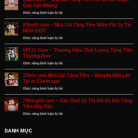
26
Fun88
Hấp
Quà Cực Khủng
Th9
–
Dẫn
Chức năng bình luận bị tắt
ở
Cơ
Cho
Uu88
Hội
Người
com
89bet9 com – Nhà Cái Tặng Tiền Miễn Phí Uy Tín
Trải
Chơi
26
–
Nghiệm
Nhất 2025
Th9
Nhà
Giải
Chức năng bình luận bị tắt
ở
Cái
Trí
89bet9
Tặng
Không
com
6FF21 Com – Thương Hiệu Chất Lượng Tặng Tiền
Tiền
Giới
26
–
Với
Thưởng Free
Hạn
Th9
Nhà
Cơ
Chức năng bình luận bị tắt
ở
Cái
Hội
6FF21
Tặng
Nhận
Com
23win com Nhà Cái Tặng Tiền – Khuyến Mãi Lớn
Tiền
Quà
26
–
Miễn
Tại m 23win app
Cực
Th9
Thương
Phí
Khủng
Chức năng bình luận bị tắt
ở
Hiệu
Uy
23win
Chất
Tín
com
79King44 com – Sân Chơi Uy Tín Với Ưu Đãi Tặng
Lượng
Nhất
26
Nhà
Tặng
Tiền Hấp Dẫn
2025
Th9
Cái
Tiền
Chức năng bình luận bị tắt
ở
Tặng
Thưởng
79King44
Tiền
Free
com
–
–
DANH MỤC
Khuyến
Sân
Mãi