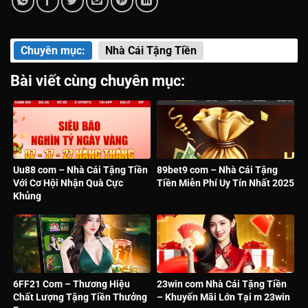
Chuyên mục:
Nhà Cái Tặng Tiền
Bài viết cùng chuyên mục:
Uu88 com – Nhà Cái Tặng Tiền
89bet9 com – Nhà Cái Tặng
Với Cơ Hội Nhận Quà Cực
Tiền Miễn Phí Uy Tín Nhất 2025
Khủng
6FF21 Com – Thương Hiệu
23win com Nhà Cái Tặng Tiền
Chất Lượng Tặng Tiền Thưởng
– Khuyến Mãi Lớn Tại m 23win