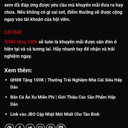
xem đã đáp ứng được yêu cầu mà khuyến mãi đưa ra hay
chưa. Nếu không có gì sai sot, điểm thưởng sẽ được cộng
ngay vào tài khoản của hội viên.
Lời Kết
QH88 tặng 100k
sẽ luôn là khuyến mãi được săn đón ở
hiện tại và cả tương lai. Hãy nhanh tay để nhận và trải
nghiệm ngay.
Xem thêm:
QH88 Tặng 100K | Thưởng Trải Nghiệm Nhà Cái Siêu Hấp
Dẫn
Bắn Cá Ăn Xu Miễn Phí | Giới Thiệu Các Sản Phẩm Hấp
Dẫn
Link vào JBO Cập Nhật Mới Nhất Cho Tân Binh