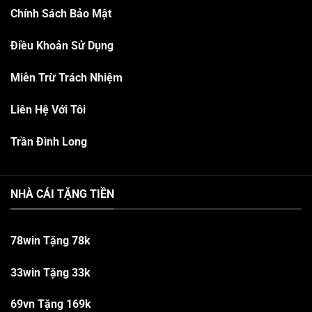
Chính Sách Bảo Mật
Điều Khoản Sử Dụng
Miễn Trừ Trách Nhiệm
Liên Hệ Với Tôi
Trần Đình Long
NHÀ CÁI TẶNG TIỀN
78win Tặng 78k
33win Tặng 33k
69vn Tặng 169k