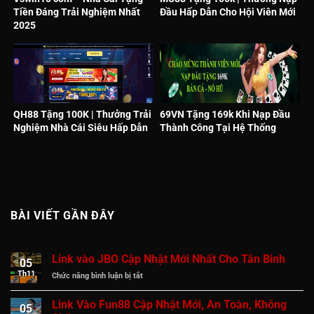
Tiền Đáng Trải Nghiệm Nhất
Đầu Hấp Dẫn Cho Hội Viên Mới
2025
QH88 Tặng 100K | Thưởng Trải
69VN Tặng 169k Khi Nạp Đầu
Nghiệm Nhà Cái Siêu Hấp Dẫn
Thành Công Tại Hệ Thống
BÀI VIẾT GẦN ĐÂY
Link vào JBO Cập Nhật Mới Nhất Cho Tân Binh
05
Th11
Chức năng bình luận bị tắt
ở
Link
vào
Link Vào Fun88 Cập Nhật Mới, An Toàn, Không
05
JBO