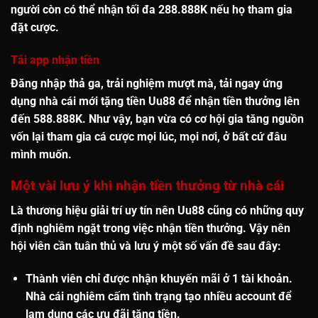
người còn có thể nhận tối đa 288.888K nếu họ tham gia
đặt cược.
Tải app nhận tiền
Đăng nhập thả ga, trải nghiệm mượt mà, tải ngay ứng
dụng
nhà cái mới tặng tiền Uu88
để nhận tiền thưởng lên
đến 588.888K. Như vậy, bạn vừa có cơ hội gia tăng nguồn
vốn lại tham gia cá cược mọi lúc, mọi nơi, ở bất cứ đâu
mình muốn.
Một vài lưu ý khi nhận tiền thưởng từ nhà cái
Là thương hiệu giải trí uy tín nên
Uu88
cũng có những quy
định nghiêm ngặt trong việc nhận tiền thưởng. Vậy nên
hội viên cần tuân thủ và lưu ý một số vấn đề sau đây:
Thành viên chỉ được nhận khuyến mãi ở 1 tài khoản.
Nhà cái nghiêm cấm tình trạng tạo nhiều account để
lạm dụng các ưu đãi tặng tiền.