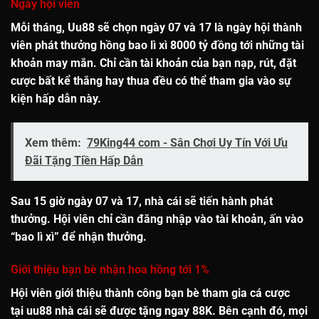
Ngày hội viên
Mỗi tháng,
Uu88
sẽ chọn ngày 07 và 17 là ngày hội thành
viên phát thưởng hồng bao lì xì 8000 tỷ đồng tới những tài
khoản may mắn. Chỉ cần tài khoản của bạn nạp, rút, đặt
cược bất kể thắng hay thua đều có thể tham gia vào sự
kiện hấp dẫn này.
Xem thêm:
79King44 com - Sân Chơi Uy Tín Với Ưu
Đãi Tặng Tiền Hấp Dẫn
Sau 15 giờ ngày 07 và 17, nhà cái sẽ tiến hành phát
thưởng. Hội viên chỉ cần đăng nhập vào tài khoản, ấn vào
“bao lì xì” để nhận thưởng.
Giới thiệu bạn bè nhận hoa hồng tới 1%
Hội viên giới thiệu thành công bạn bè tham gia cá cược
tại
uu88 nhà cái
sẽ được tặng ngay 88K. Bên cạnh đó, mọi