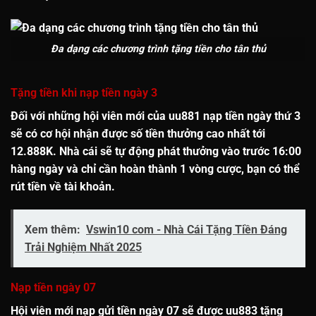
Đa dạng các chương trình tặng tiền cho tân thủ
Tặng tiền khi nạp tiền ngày 3
Đối với những hội viên mới của
uu881
nạp tiền ngày thứ 3
sẽ có cơ hội nhận được số tiền thưởng cao nhất tới
12.888K. Nhà cái sẽ tự động phát thưởng vào trước 16:00
hàng ngày và chỉ cần hoàn thành 1 vòng cược, bạn có thể
rút tiền về tài khoản.
Xem thêm:
Vswin10 com - Nhà Cái Tặng Tiền Đáng
Trải Nghiệm Nhất 2025
Nạp tiền ngày 07
Hội viên mới nạp gửi tiền ngày 07 sẽ được uu883 tặng