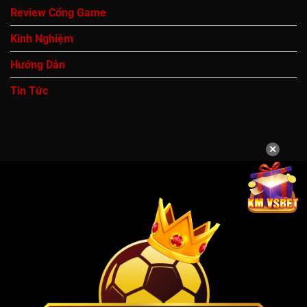
Hấp
Review Cổng Game
Dẫn
Kinh Nghiệm
Hướng Dẫn
Tin Tức
✕