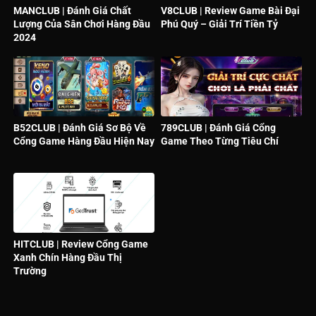
MANCLUB | Đánh Giá Chất
V8CLUB | Review Game Bài Đại
Lượng Của Sân Chơi Hàng Đầu
Phú Quý – Giải Trí Tiền Tỷ
2024
B52CLUB | Đánh Giá Sơ Bộ Về
789CLUB | Đánh Giá Cổng
Cổng Game Hàng Đầu Hiện Nay
Game Theo Từng Tiêu Chí
HITCLUB | Review Cổng Game
Xanh Chín Hàng Đầu Thị
Trường