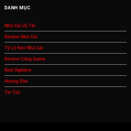
com
–
–
DANH MỤC
Khuyến
Sân
Mãi
Chơi
Lớn
Uy
Tại
Nhà Cái Uy Tín
Tín
m
Với
23win
Review Nhà Cái
Ưu
app
Đãi
Tặng
Tỷ Lệ Kèo Nhà Cái
Tiền
Hấp
Review Cổng Game
Dẫn
Kinh Nghiệm
Hướng Dẫn
Tin Tức