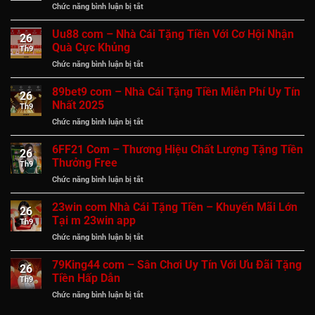
Chức năng bình luận bị tắt
ở
–
Khách
Đăng
Quà
Quan
Ký
Uu88 com – Nhà Cái Tặng Tiền Với Cơ Hội Nhận
Tặng
Nhất
26
Fun88
Hấp
Quà Cực Khủng
Th9
–
Dẫn
Chức năng bình luận bị tắt
ở
Cơ
Cho
Uu88
Hội
Người
com
89bet9 com – Nhà Cái Tặng Tiền Miễn Phí Uy Tín
Trải
Chơi
26
–
Nghiệm
Nhất 2025
Th9
Nhà
Giải
Chức năng bình luận bị tắt
ở
Cái
Trí
89bet9
Tặng
Không
com
6FF21 Com – Thương Hiệu Chất Lượng Tặng Tiền
Tiền
Giới
26
–
Với
Thưởng Free
Hạn
Th9
Nhà
Cơ
Chức năng bình luận bị tắt
ở
Cái
Hội
6FF21
Tặng
Nhận
Com
23win com Nhà Cái Tặng Tiền – Khuyến Mãi Lớn
Tiền
Quà
26
–
Miễn
Tại m 23win app
Cực
Th9
Thương
Phí
Khủng
Chức năng bình luận bị tắt
ở
Hiệu
Uy
23win
Chất
Tín
com
79King44 com – Sân Chơi Uy Tín Với Ưu Đãi Tặng
Lượng
Nhất
26
Nhà
Tặng
Tiền Hấp Dẫn
2025
Th9
Cái
Tiền
Chức năng bình luận bị tắt
ở
Tặng
Thưởng
79King44
Tiền
Free