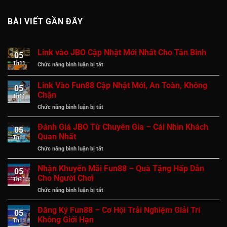
BÀI VIẾT GẦN ĐÂY
Link vào JBO Cập Nhật Mới Nhất Cho Tân Binh
05
Th11
Chức năng bình luận bị tắt
ở
Link
vào
Link Vào Fun88 Cập Nhật Mới, An Toàn, Không
05
JBO
Chặn
Th11
Cập
Chức năng bình luận bị tắt
ở
Nhật
Link
Mới
Vào
Nhất
Đánh Giá JBO Từ Chuyên Gia – Cái Nhìn Khách
05
Fun88
Cho
Quan Nhất
Th11
Cập
Tân
Chức năng bình luận bị tắt
ở
Nhật
Binh
Đánh
Mới,
Giá
Nhận Khuyến Mãi Fun88 – Quà Tặng Hấp Dẫn
An
05
JBO
Toàn,
Cho Người Chơi
Th11
Từ
Không
Chức năng bình luận bị tắt
ở
Chuyên
Chặn
Nhận
Gia
Khuyến
Đăng Ký Fun88 – Cơ Hội Trải Nghiệm Giải Trí
–
05
Mãi
Cái
Không Giới Hạn
Th11
Fun88
Nhìn