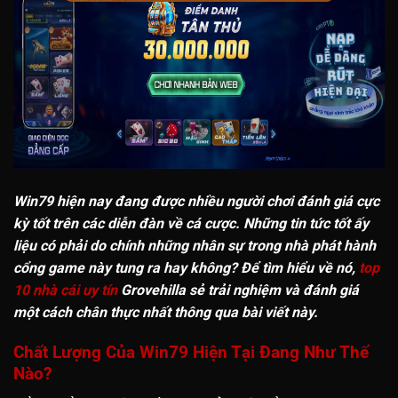
Win79
hiện nay đang được nhiều người chơi đánh giá cực
kỳ tốt trên các diễn đàn về cá cược. Những tin tức tốt ấy
liệu có phải do chính những nhân sự trong nhà phát hành
cổng game này tung ra hay không? Để tìm hiểu về nó,
top
10 nhà cái uy tín
Grovehilla sẻ trải nghiệm và đánh giá
một cách chân thực nhất thông qua bài viết này.
Chất Lượng Của Win79 Hiện Tại Đang Như Thế
Nào?