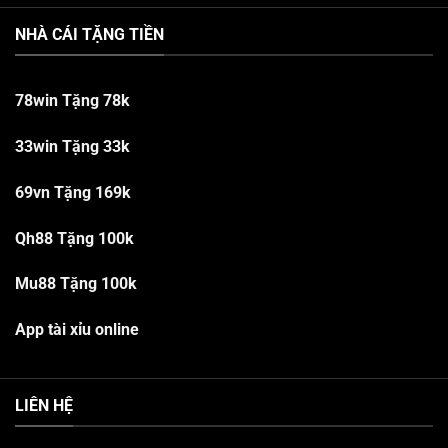
NHÀ CÁI TẶNG TIỀN
78win Tặng 78k
33win Tặng 33k
69vn Tặng 169k
Qh88 Tặng 100k
Mu88 Tặng 100k
App tài xỉu online
LIÊN HỆ