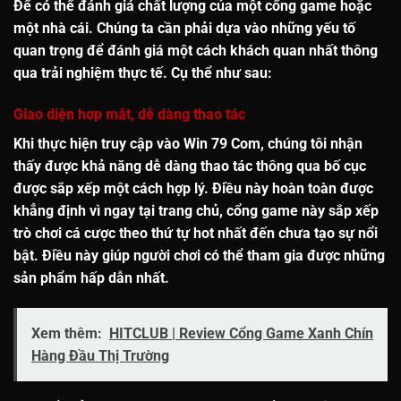
Để có thể đánh giá chất lượng của một cổng game hoặc
một nhà cái. Chúng ta cần phải dựa vào những yếu tố
quan trọng để đánh giá một cách khách quan nhất thông
qua trải nghiệm thực tế. Cụ thể như sau:
Giao diện hơp mắt, dễ dàng thao tác
Khi thực hiện truy cập vào Win 79 Com, chúng tôi nhận
thấy được khả năng dễ dàng thao tác thông qua bố cục
được sắp xếp một cách hợp lý. Điều này hoàn toàn được
khẳng định vì ngay tại trang chủ, cổng game này sắp xếp
trò chơi cá cược theo thứ tự hot nhất đến chưa tạo sự nổi
bật. Điều này giúp người chơi có thể tham gia được những
sản phẩm hấp dẫn nhất.
Xem thêm:
HITCLUB | Review Cổng Game Xanh Chín
Hàng Đầu Thị Trường