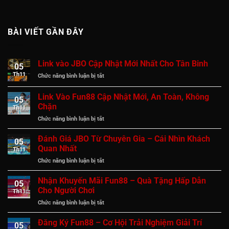
BÀI VIẾT GẦN ĐÂY
Link vào JBO Cập Nhật Mới Nhất Cho Tân Binh
05
Th11
Chức năng bình luận bị tắt
ở
Link
vào
Link Vào Fun88 Cập Nhật Mới, An Toàn, Không
05
JBO
Chặn
Th11
Cập
Chức năng bình luận bị tắt
ở
Nhật
Link
Mới
Vào
Nhất
Đánh Giá JBO Từ Chuyên Gia – Cái Nhìn Khách
05
Fun88
Cho
Quan Nhất
Th11
Cập
Tân
Chức năng bình luận bị tắt
ở
Nhật
Binh
Đánh
Mới,
Giá
Nhận Khuyến Mãi Fun88 – Quà Tặng Hấp Dẫn
An
05
JBO
Toàn,
Cho Người Chơi
Th11
Từ
Không
Chức năng bình luận bị tắt
ở
Chuyên
Chặn
Nhận
Gia
Khuyến
Đăng Ký Fun88 – Cơ Hội Trải Nghiệm Giải Trí
–
05
Mãi