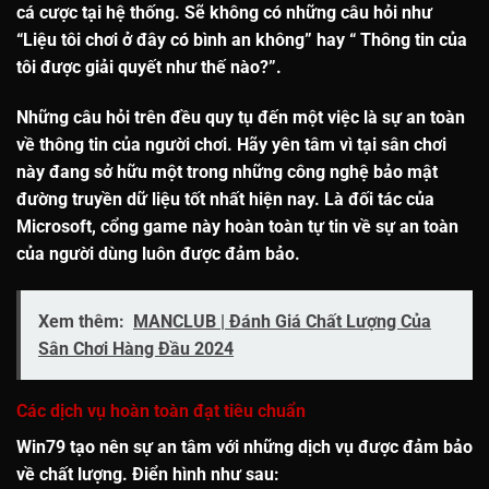
cá cược tại hệ thống. Sẽ không có những câu hỏi như
“Liệu tôi chơi ở đây có bình an không” hay “ Thông tin của
tôi được giải quyết như thế nào?”.
Những câu hỏi trên đều quy tụ đến một việc là sự an toàn
về thông tin của người chơi. Hãy yên tâm vì tại sân chơi
này đang sở hữu một trong những công nghệ bảo mật
đường truyền dữ liệu tốt nhất hiện nay. Là đối tác của
Microsoft, cổng game này hoàn toàn tự tin về sự an toàn
của người dùng luôn được đảm bảo.
Xem thêm:
MANCLUB | Đánh Giá Chất Lượng Của
Sân Chơi Hàng Đầu 2024
Các dịch vụ hoàn toàn đạt tiêu chuẩn
Win79
tạo nên sự an tâm với những dịch vụ được đảm bảo
về chất lượng. Điển hình như sau: