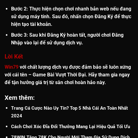
Bước 2: Thực hiện chọn chơi nhanh bản web nếu đang
sử dụng máy tính. Sau đó, nhấn chọn Đăng Ký để thực
hiện tạo tài khoản.
Bước 3: Sau khi Đăng Ký hoàn tất, người chơi Đăng
Nhập vào lại để sử dụng dịch vụ.
Lời Kết
Win79
với chất lượng dịch vụ được đảm bảo sẽ luôn xứng
với cái tên – Game Bài Vượt Thời Đại. Hãy tham gia ngay
để tận hưởng giá trị từ sân chơi hoàn hảo này.
Xem thêm:
Trang Cá Cược Nào Uy Tín? Top 5 Nhà Cái An Toàn Nhất
2024
Cách Chơi Xóc Đĩa Đổi Thưởng Mang Lại Hiệu Quả Tối Ưu
78WIN Tặng 78K Cho Người Mới Tham Gia Sử Dụng Dịch