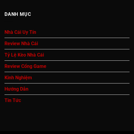
79King44
Tiền
Free
com
–
–
DANH MỤC
Khuyến
Sân
Mãi
Chơi
Lớn
Uy
Tại
Nhà Cái Uy Tín
Tín
m
Với
23win
Review Nhà Cái
Ưu
app
Đãi
Tặng
Tỷ Lệ Kèo Nhà Cái
Tiền
Hấp
Review Cổng Game
Dẫn
Kinh Nghiệm
Hướng Dẫn
Tin Tức