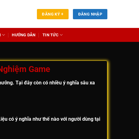
ĐĂNG KÝ +
ĐĂNG NHẬP
M
HƯỚNG DẪN
TIN TỨC
i Nghiệm Game
ưởng. Tại đây còn có nhiều ý nghĩa sâu xa
Liệu có ý nghĩa như thế nào với người dùng tại