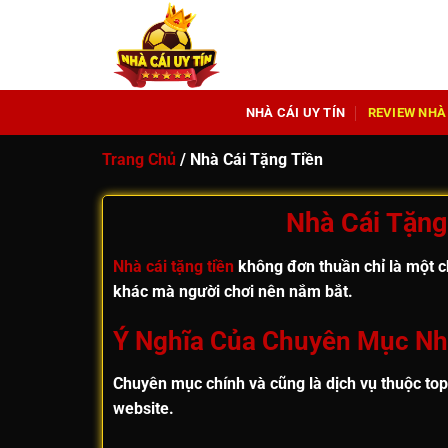
Chuyển
đến
nội
dung
NHÀ CÁI UY TÍN
REVIEW NHÀ
Trang Chủ
/
Nhà Cái Tặng Tiền
Nhà Cái Tặng
Nhà cái tặng tiền
không đơn thuần chỉ là một c
khác mà người chơi nên nắm bắt.
Ý Nghĩa Của Chuyên Mục Nhà
Chuyên mục chính và cũng là dịch vụ thuộc to
website.