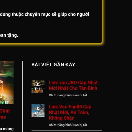
 dung thuộc chuyên mục sẽ giúp cho người
ban tặng.
ị trường mà thôi. Chúng tôi sẽ không hợp tác để
BÀI VIẾT GẦN ĐÂY
Link vào JBO Cập Nhật
05
Mới Nhất Cho Tân Binh
Th11
Chức năng bình luận bị tắt
ở
Link
vào
Link Vào Fun88 Cập
05
Chất
JBO
Nhật Mới, An Toàn,
Th11
Cập
ree
Không Chặn
Nhật
Chức năng bình luận bị tắt
ở
Mới
ầu mang
Link
Nhất