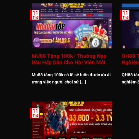
Giới thiệu khuyến mãi từ nhà cái
11
11
Th8
Th8
Top 10 nhà cái uy tín sẽ giới thiệu nhà cái v
chọn lọc lượng thông tin này để đưa ra quyết 
Chúng tôi chỉ cung cấp các khuyến mãi nổi trội
tin này một cách kỹ lượng. Website chính thức
MU88 Tặng 100k | Thưởng Nạp
QH88 T
Lợi Ích Của Chuyên Mục Nhà
Đầu Hấp Dẫn Cho Hội Viên Mới
Nghiệm
Mu88 tặng 100k có lẽ sẽ luôn được ưu ái
QH88 tặn
Tất nhiên, một chuyên mục mang đến thông tin g
trong việc người chơi sử [...]
nghiệm đ
Nắm khuyến mãi hot
Mỗi nhà cái đều có các khuyến mãi nổi bật và
11
đó, quyết định được đưa ra sẽ có sự chính xác
Th8
Nắm được nhà cái uy tín