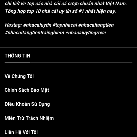
chi tiết về top các nhà cái cá cược chuẩn nhất Việt Nam.
Tổng hợp top 10 nhà cái uy tín số #1 nhất hiện nay.
Hastag: #nhacaiuytin #topnhacai #nhacaitangtien
#nhacaitangtientrainghiem #nhacaiuytingrove
THÔNG TIN
Về Chúng Tôi
Chính Sách Bảo Mật
Điều Khoản Sử Dụng
Miễn Trừ Trách Nhiệm
Liên Hệ Với Tôi