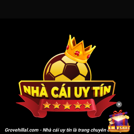
✕
Grovehillal.com
- Nhà cái uy tín là trang chuyên đánh giá