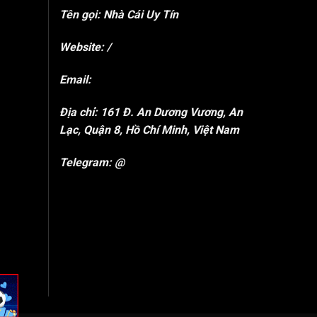
Tên gọi: Nhà Cái Uy Tín
Website:
/
Email:
 giải đấu cũng sẽ được cung cấp tại chuyên
hận định.
Địa chỉ: 161 Đ. An Dương Vương, An
Lạc, Quận 8, Hồ Chí Minh, Việt Nam
ố người dùng quan tâm và tham gia hiện nay.
Telegram: @
ác ưu điểm của hệ thống. Cụ thể như sau: