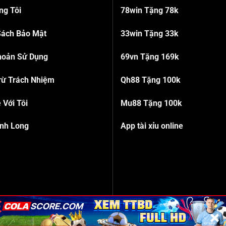
ng Tôi
78win Tặng 78k
Tin tức thể thao
Sách Bảo Mật
33win Tặng 33k
hoản Sử Dụng
69vn Tặng 169k
h của các giải đấu. Những thông tin liên quan đến đội bóng và
cho người dùng để có thể sử dụng trong quá trình soi kèo và n
rừ Trách Nhiệm
Qh88 Tặng 100k
iên cập nhật thông tin. Bởi đây là một sản phẩm được đại đa s
 Với Tôi
Mu88 Tặng 100k
 Tại Top 10 Nhà Cái Uy Tín
ình Long
App tài xỉu online
uy tín Grovehilla. Người dùng sẽ được hưởng lợi trực tiếp từ c
×
×
×