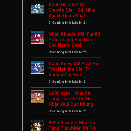
Vào
Cho
Đánh Giá JBO Từ
05
Fun88
Tân
Chuyên Gia – Cái Nhìn
Th11
Cập
Binh
Khách Quan Nhất
Nhật
Chức năng bình luận bị tắt
ở
Mới,
Đánh
An
Giá
Toàn,
Nhận Khuyến Mãi Fun88
05
JBO
Không
– Quà Tặng Hấp Dẫn
Th11
ến cho người dùng những nội dung bổ ích. Những
Từ
Chặn
Cho Người Chơi
Chuyên
Chức năng bình luận bị tắt
ở
Gia
Nhận
–
Khuyến
Cái
Đăng Ký Fun88 – Cơ Hội
05
Mãi
Nhìn
Trải Nghiệm Giải Trí
Th11
Fun88
Khách
Không Giới Hạn
–
Quan
Chức năng bình luận bị tắt
ở
Quà
Nhất
Đăng
Tặng
Ký
Hấp
Uu88 com – Nhà Cái
26
Fun88
Dẫn
Tặng Tiền Với Cơ Hội
Th9
–
Cho
Nhận Quà Cực Khủng
Cơ
Người
Chức năng bình luận bị tắt
ở
Hội
Chơi
Uu88
Trải
com
Nghiệm
89bet9 com – Nhà Cái
26
–
Giải
Tặng Tiền Miễn Phí Uy
Th9