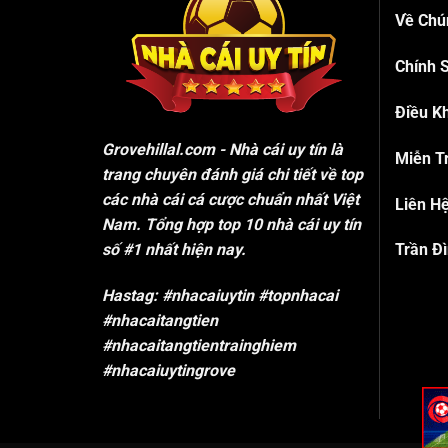
Về Chú
Chính 
Điều K
Điều này giúp cho chúng tôi nắm được tình hìn
mục này. Những nội dung này cực kỳ cần thiết 
Grovehillal.com
- Nhà cái uy tín là
Miễn T
trang chuyên đánh giá chi tiết về top
Đặc biệt, bóng đá là bộ môn mà chúng tôi ưu t
các nhà cái cá cược chuẩn nhất Việt
Liên Hệ
Nam. Tổng hợp top 10 nhà cái uy tín
Lợi Thế Khi Cập Nhật Tin Tức
Trần Đ
số #1 nhất hiện nay.
Khi sử dụng chuyên mục này tại top 10 nhà cái 
Hastag: #nhacaiuytin #topnhacai
#nhacaitangtien
Tốc độ duyệt web nhanh.
#nhacaitangtientrainghiem
#nhacaiuytingrove
Thông tin cập nhật mỗi ngày.
Thông tin cập nhật từng phút.