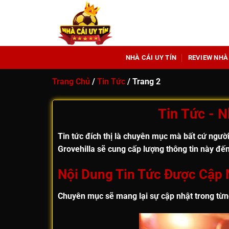
Chuyển
đến
nội
dung
NHÀ CÁI UY TÍN
REVIEW NHÀ
Trang Chủ
/
Tin Tức
/
Trang 2
Tin Tức - N
Tin tức đích thị là chuyên mục mà bất cứ ngườ
Grovehilla sẽ cung cấp lượng thông tin này đế
Nội Dung Tin Tức Được Cập
Chuyên mục sẽ mang lại sự cập nhật trong từn