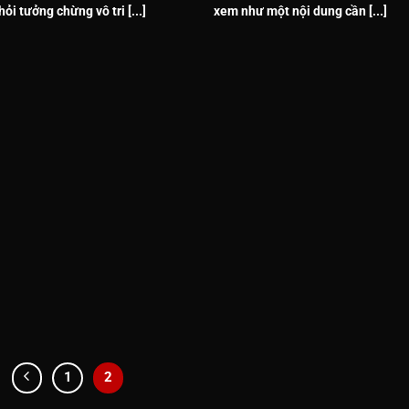
ỏi tưởng chừng vô tri [...]
xem như một nội dung cần [...]
Thị trường cá cược
vào việc tìm hiểu thông tin trên thị trường cá cược để mang đ
an trọng. Trong đó:
h doanh mới nhất.
1
2
ự uy tín đã được kiểm chứng.