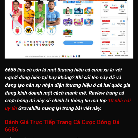
6686
liệu có còn là một thương hiệu cá cược xa lạ với
người dùng hiện tại hay không? Khi cái tên này đã và
đang tạo nên sự nhận diện thương hiệu ở cả hai quốc gia
đang kinh doanh một cách mạnh mẽ. Review trang cá
cược bóng đá này sẽ chính là thông tin mà top
10 nhà cái
uy tín
Grovehilla mang lại trong bài viết này.
Đánh Giá Trực Tiếp Trang Cá Cược Bóng Đá
6686