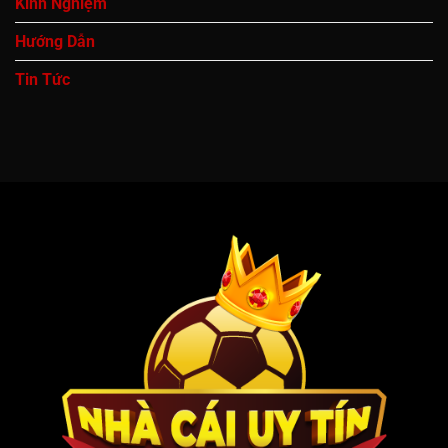
Kinh Nghiệm
Hướng Dẫn
Tin Tức