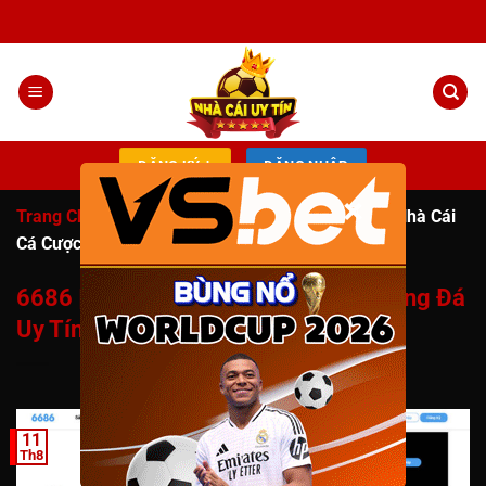
Chuyển
đến
nội
dung
ĐĂNG KÝ +
ĐĂNG NHẬP
×
Trang Chủ
/
Nhà Cái Thể Thao
/
6686 | Đánh Giá Nhà Cái
Cá Cược Bóng Đá Uy Tín Hàng Đầu
6686 | Đánh Giá Nhà Cái Cá Cược Bóng Đá
Uy Tín Hàng Đầu
11
Th8