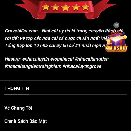
✕
Grovehillal.com
- Nhà cái uy tín là trang chuyên đánh giá
chi tiết về top các nhà cái cá cược chuẩn nhất Việt Nam.
Tổng hợp top 10 nhà cái uy tín số #1 nhất hiện nay.
Hastag: #nhacaiuytin #topnhacai #nhacaitangtien
#nhacaitangtientrainghiem #nhacaiuytingrove
THÔNG TIN
Về Chúng Tôi
Chính Sách Bảo Mật