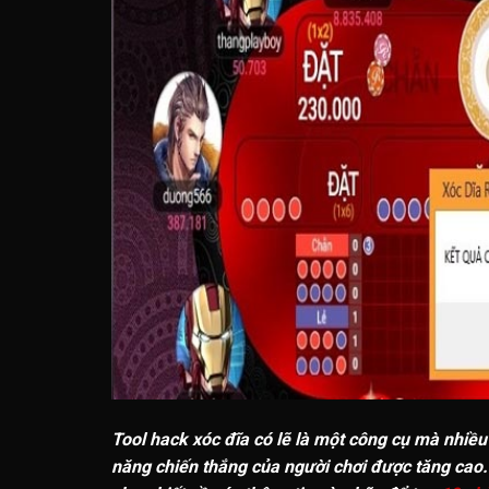
Tool hack xóc đĩa
có lẽ là một công cụ mà nhiều
năng chiến thắng của người chơi được tăng cao. 