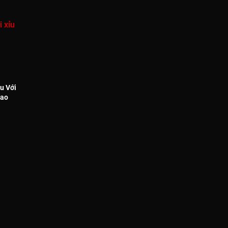
u Với
Cao