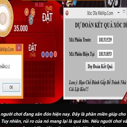
 người chơi đang săn đón hiện nay. Đây là phần miền giúp cho
Tuy nhiên, rủi ro của nó mang lại là quá lớn. Nếu người chơi v