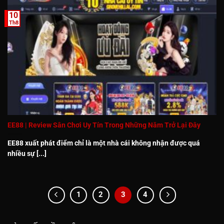
10
Th8
EE88 | Review Sân Chơi Uy Tín Trong Những Năm Trở Lại Đây
EE88 xuất phát điểm chỉ là một nhà cái không nhận được quá
nhiều sự [...]
1
2
3
4