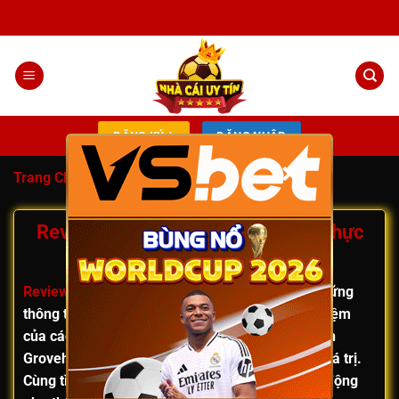
Chuyển
đến
nội
dung
ĐĂNG KÝ +
ĐĂNG NHẬP
×
Trang Chủ
/
Review Nhà Cái
/
Trang 3
Review Nhà Cái | Đánh Giá Chân Thực
Từ Trải Nghiệm Thực Tế
Review nhà cái
sẽ mang đến cho người dùng những
thông tin bổ ích được cung cấp từ chính trải nghiệm
của các chuyên gia. Tại đây, top 10 nhà cái uy tín
Grovehilla sẽ cung cấp những nội dung cực kỳ giá trị.
Cùng tìm hiểu lợi ích và bộ phận này đang hoạt động