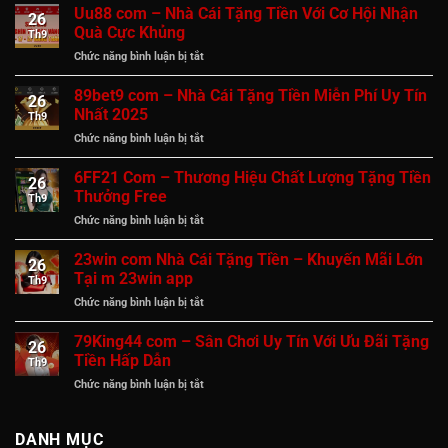
Ký
Uu88 com – Nhà Cái Tặng Tiền Với Cơ Hội Nhận
Tặng
Nhất
26
Fun88
Hấp
Quà Cực Khủng
Th9
–
Dẫn
Chức năng bình luận bị tắt
ở
Cơ
Cho
Uu88
Hội
Người
com
89bet9 com – Nhà Cái Tặng Tiền Miễn Phí Uy Tín
Trải
Chơi
26
–
Nghiệm
Nhất 2025
Th9
Nhà
Giải
Chức năng bình luận bị tắt
ở
Cái
Trí
89bet9
Tặng
Không
com
6FF21 Com – Thương Hiệu Chất Lượng Tặng Tiền
Tiền
Giới
26
–
Với
Thưởng Free
Hạn
Th9
Nhà
Cơ
Chức năng bình luận bị tắt
ở
Cái
Hội
6FF21
Tặng
Nhận
Com
23win com Nhà Cái Tặng Tiền – Khuyến Mãi Lớn
Tiền
Quà
26
–
Miễn
Tại m 23win app
Cực
Th9
Thương
Phí
Khủng
Chức năng bình luận bị tắt
ở
Hiệu
Uy
23win
Chất
Tín
com
79King44 com – Sân Chơi Uy Tín Với Ưu Đãi Tặng
Lượng
Nhất
26
Nhà
Tặng
Tiền Hấp Dẫn
2025
Th9
Cái
Tiền
Chức năng bình luận bị tắt
ở
Tặng
Thưởng
79King44
Tiền
Free
com
–
–
DANH MỤC
Khuyến