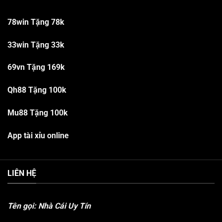
78win Tặng 78k
33win Tặng 33k
69vn Tặng 169k
Qh88 Tặng 100k
Mu88 Tặng 100k
App tài xỉu online
LIÊN HỆ
Tên gọi: Nhà Cái Uy Tín