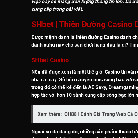
việc này sẽ mang đến lượng thông tin lớn. Do đ
cung cấp trong bài viết.
SHbet | Thiên Đường Casino 
Được mệnh danh là thiên đường Casino dành cho
danh xưng này cho sân chơi hàng đầu là gì? Tìm
SHbet Casino
Nếu đã được xem là một thế giới Casino thì vấn 
nhà cái này. Sở hữu chuyên mục sòng bạc với sự 
trong đó có thể kể đến là AE Sexy, Dreamgaming
hợp tác với hơn 10 sảnh cung cấp sòng bạc lớn n
Xem thêm:
QH88 | Đánh Giá Trang Web Cá C
Ngoài sự đa dạng đó, những sản phẩm thuộc t