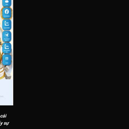
cái
ấy sự