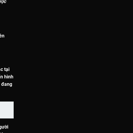
ược
ên
c tại
ển hình
i đang
gười