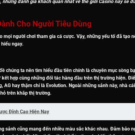
ó, những đánh giá khách quan nhất về thế giới Casino này sẽ đ
Dành Cho Người Tiêu Dùng
 mọi người chơi tham gia cá cược. Vậy, những yếu tố đã tạo n
 hiểu ngay.
đề chúng ta nên tìm hiểu đầu tiên chính là chuyên mục sòng bạ
kết hợp cùng những đối tác hàng đầu trên thị trường hiện. Đi
, AG hay thậm chí là Evolution. Ngoài những sảnh này, nhà cá
hỏ trên khắp thị trường.
ược Đỉnh Cao Hiện Nay
ừng sảnh cũng mang đến nhiều màu sắc khác nhau. Đảm bảo n