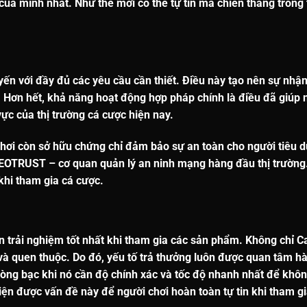
của mình nhất. Như thế mới có thể tự tin mà chiến thắng trong
ến với đầy đủ các yêu cầu cần thiết. Điều này tạo nên sự nhận
u. Hơn hết, khả năng hoạt động hợp pháp chính là điều đã giúp 
ực của thị trường cá cược hiện nay.
hơi còn sở hữu chứng chỉ đảm bảo sự an toàn cho người tiêu 
EOTRUST – cơ quan quản lý an ninh mạng hàng đầu thị trường
khi tham gia cá cược.
n trải nghiệm tốt nhất khi tham gia các sản phẩm. Không chỉ C
và quen thuộc. Do đó, yếu tố trả thưởng luôn được quan tâm h
 sòng bạc khi nó cần độ chính xác và tốc độ nhanh nhất để khô
iện được vấn đề này để người chơi hoàn toàn tự tin khi tham gi