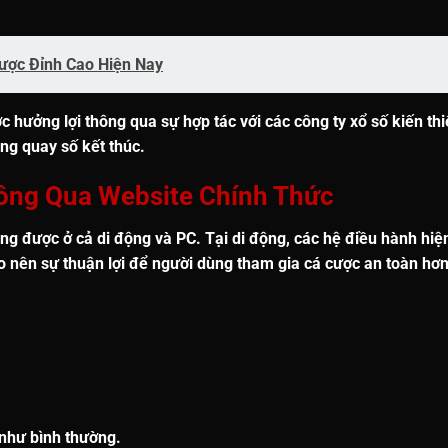
ược Đỉnh Cao Hiện Nay
c hưởng lợi thông qua sự hợp tác với các công ty xổ số kiến thi
ng quay số kết thúc.
ông Qua Website Chính Thức
g được ở cả di động và PC. Tại di động, các hệ điều hành hiệ
o nên sự thuận lợi để người dùng tham gia cá cược an toàn hơn
.
 như bình thường.