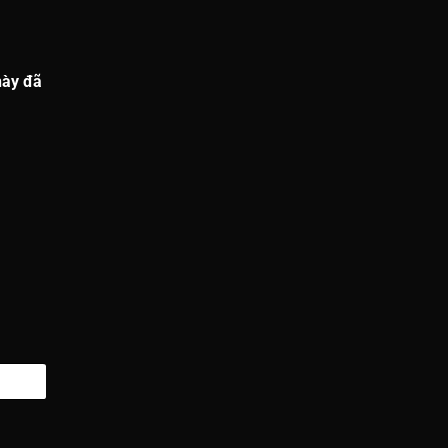
này đã