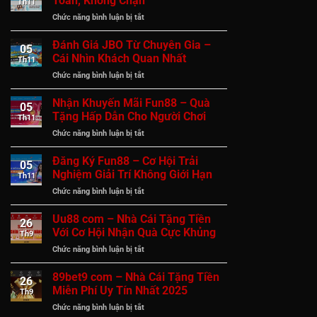
Toàn, Không Chặn
Th11
Cập
Chức năng bình luận bị tắt
ở
Nhật
Link
Mới
Vào
Đánh Giá JBO Từ Chuyên Gia –
Nhất
05
Fun88
Cho
Cái Nhìn Khách Quan Nhất
Th11
Cập
Tân
Chức năng bình luận bị tắt
ở
Nhật
Binh
Đánh
Mới,
Giá
Nhận Khuyến Mãi Fun88 – Quà
An
05
JBO
Toàn,
Tặng Hấp Dẫn Cho Người Chơi
Th11
Từ
Không
Chức năng bình luận bị tắt
ở
Chuyên
Chặn
Nhận
Gia
Khuyến
Đăng Ký Fun88 – Cơ Hội Trải
–
05
Mãi
Cái
Nghiệm Giải Trí Không Giới Hạn
Th11
Fun88
Nhìn
Chức năng bình luận bị tắt
ở
–
Khách
Đăng
Quà
Quan
Ký
Uu88 com – Nhà Cái Tặng Tiền
Tặng
Nhất
26
Fun88
Hấp
Với Cơ Hội Nhận Quà Cực Khủng
Th9
–
Dẫn
Chức năng bình luận bị tắt
ở
Cơ
Cho
Uu88
Hội
Người
com
89bet9 com – Nhà Cái Tặng Tiền
Trải
Chơi
26
–
Nghiệm
Miễn Phí Uy Tín Nhất 2025
Th9
Nhà
Giải
Chức năng bình luận bị tắt
ở
Cái
Trí