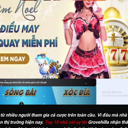
ừ nhiều người tham gia cá cược trên toàn cầu. Vì đâu mà nhà 
n thị trường hiện nay.
Top 10 nhà cái uy tín
Grovehilla nhận th