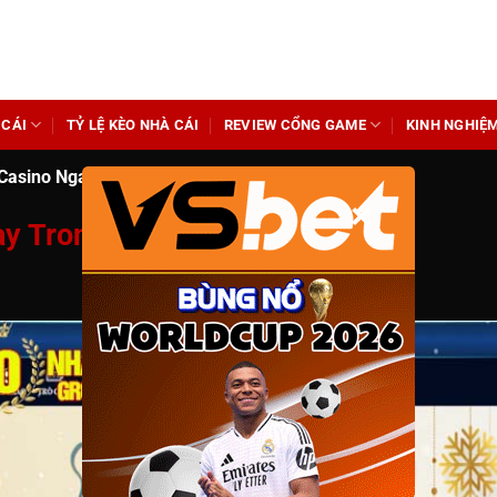
 CÁI
TỶ LỆ KÈO NHÀ CÁI
REVIEW CỔNG GAME
KINH NGHIỆ
 Casino Ngay Trong Tầm Tay Người Chơi
×
ay Trong Tầm Tay Người Chơi