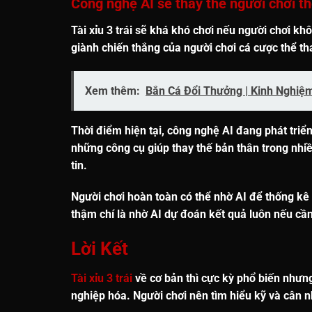
Công nghệ AI sẽ thay thế người chơi t
Tài xỉu 3 trái
sẽ khá khó chơi nếu người chơi khôn
giành chiến thắng của người chơi cá cược thể th
Xem thêm:
Bắn Cá Đổi Thưởng | Kinh Nghiệ
Thời điểm hiện tại, công nghệ AI đang phát tri
những công cụ giúp thay thế bản thân trong nhiề
tin.
Người chơi hoàn toàn có thể nhờ AI để thống kê 
thậm chí là nhờ AI dự đoán kết quả luôn nếu cần 
Lời Kết
Tài xỉu 3 trái
về cơ bản thì cực kỳ phổ biến nhưng
nghiệp hóa. Người chơi nên tìm hiểu kỹ và cân 