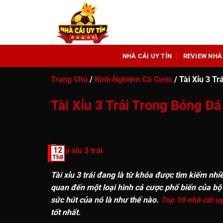
Chuyển
đến
nội
dung
NHÀ CÁI UY TÍN
REVIEW NHÀ
Trang Chủ
/
Kinh Nghiệm Cá Cược
/
Tài Xỉu 3 T
Tài Xỉu 3 Trái Trong Bóng Đ
12
Th8
Tài xỉu 3 trái
đang là từ khóa được tìm kiếm nhiề
quan đến một loại hình cá cược phổ biến của bộ 
sức hút của nó là như thế nào.
Top 10 nhà cái uy
tốt nhất.