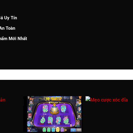
á Uy Tín
An Toàn
Phẩm Mới Nhất