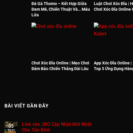
Đá Gà Thomo – Kết Hợp Giữa
Luật Chơi Xóc Đĩa |
Đam Mê, Chiến Thuật Và… Máu
Chơi Xóc Đĩa Online
Lửa
Chơi Xóc Đĩa Online | Mẹo Chơi
App Xóc Đĩa Online |
Đảm Bảo Chiến Thắng Dài Lâu
Top 5 Ứng Dụng Hàn
BÀI VIẾT GẦN ĐÂY
Link vào JBO Cập Nhật Mới Nhất
05
Cho Tân Binh
Th11