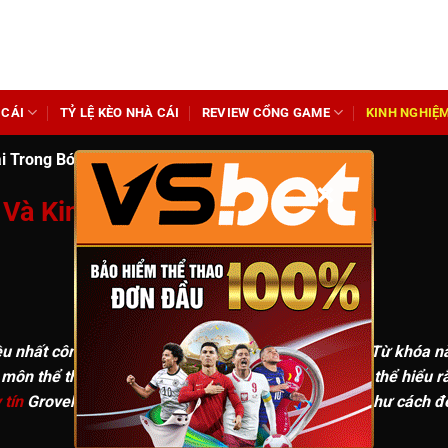
 CÁI
TỶ LỆ KÈO NHÀ CÁI
REVIEW CỔNG GAME
KINH NGHIỆ
rái Trong Bóng Đá Và Kinh Nghiệm Chơi Hiệu Quả
×
á Và Kinh Nghiệm Chơi Hiệu Quả
u nhất công cụ google theo thống kê từ SEOquake. Từ khóa nà
môn thể thao. Mà đã là thể thao thì đọc giả cũng có thể hiểu r
 tín
Grovehilla sẽ giải thích loại kèo bóng này cũng như cách đ