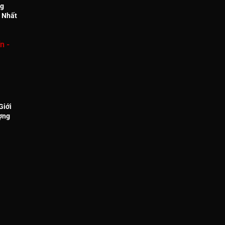
ng
u Nhất
Giới
ợng