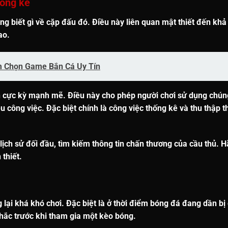
hống kê
g biết gì về cặp đấu đó. Điều này liên quan mật thiết đến kh
ao.
m Chọn Game Bắn Cá Uy Tín
ển cực kỳ mạnh mẽ. Điều này cho phép người chơi sử dụng chú
u công việc. Đặc biệt chính là công việc thống kê và thu thập 
lịch sử đối đầu, tìm kiếm thông tin chấn thương của cầu thủ. H
thiết.
 lại khá khó chơi. Đặc biệt là ở thời điểm bóng đá đang dần bị
nhắc trước khi tham gia một kèo bóng.