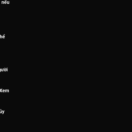
, nếu
thể
gười
. Xem
hủy